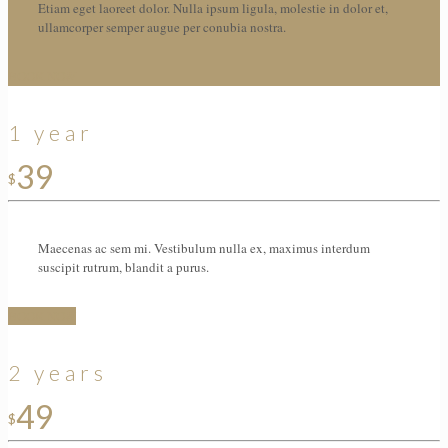
Etiam eget laoreet dolor. Nulla ipsum ligula, molestie in dolor et,
ullamcorper semper augue per conubia nostra.
BOOK NOW
1 year
39
$
Maecenas ac sem mi. Vestibulum nulla ex, maximus interdum
suscipit rutrum, blandit a purus.
BOOK NOW
2 years
49
$