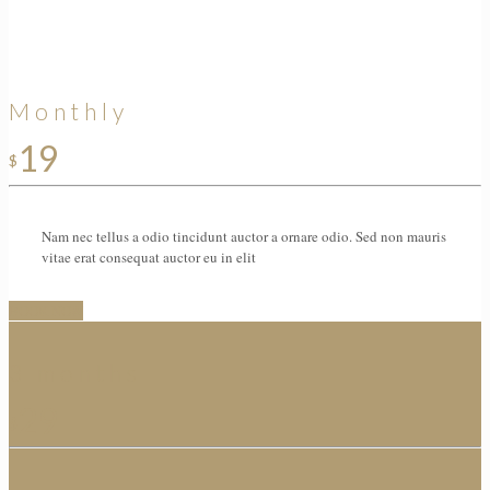
Monthly
19
$
Nam nec tellus a odio tincidunt auctor a ornare odio. Sed non mauris
vitae erat consequat auctor eu in elit
BOOK NOW
3 months
29
$